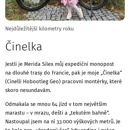
Nejdůležitější kilometry roku
Činelka
Jestli je Merida Silex můj expediční monopost
na dlouhé trasy do Francie, pak je moje „Činelka“
(Cinelli Hobootleg Geo) pracovní montérky, které
skoro nesundavám.
Odmakala se mnou 64 jízd v tom největším
marastu – v mrazu, dešti a „tekutém bahně“.
Nastoupal jsem na ní 33 000 výškových metrů. Je