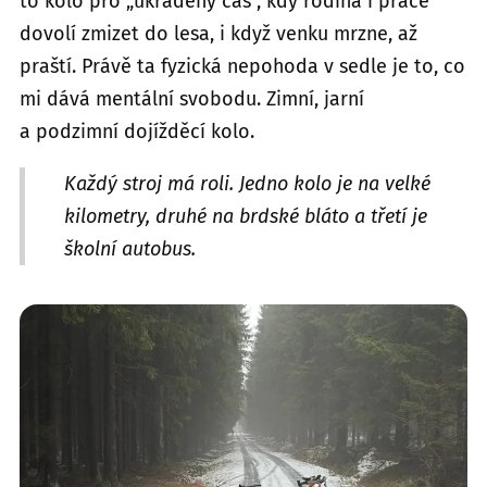
to kolo pro „ukradený čas“, kdy rodina i práce
dovolí zmizet do lesa, i když venku mrzne, až
praští. Právě ta fyzická nepohoda v sedle je to, co
mi dává mentální svobodu. Zimní, jarní
a podzimní dojížděcí kolo.
Každý stroj má roli. Jedno kolo je na velké
kilometry, druhé na brdské bláto a třetí je
školní autobus.