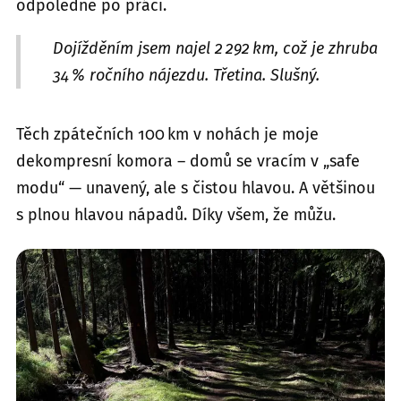
odpoledne po práci.
Dojížděním jsem najel 2 292 km, což je zhruba
34 % ročního nájezdu. Třetina. Slušný.
Těch zpátečních 100 km v nohách je moje
dekompresní komora – domů se vracím v „safe
modu“ — unavený, ale s čistou hlavou. A většinou
s plnou hlavou nápadů. Díky všem, že můžu.