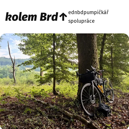
ednbd
pumpičkář
kolem Brd↑
spolupráce