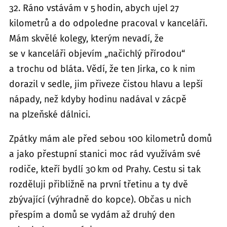
32. Ráno vstávám v 5 hodin, abych ujel 27
kilometrů a do odpoledne pracoval v kanceláři.
Mám skvělé kolegy, kterým nevadí, že
se v kanceláři objevím „načichlý přírodou“
a trochu od bláta. Vědí, že ten Jirka, co k nim
dorazil v sedle, jim přiveze čistou hlavu a lepší
nápady, než kdyby hodinu nadával v zácpě
na plzeňské dálnici.
Zpátky mám ale před sebou 100 kilometrů domů
a jako přestupní stanici moc rád využívám své
rodiče, kteří bydlí 30 km od Prahy. Cestu si tak
rozděluji přibližně na první třetinu a ty dvě
zbývající (výhradně do kopce). Občas u nich
přespím a domů se vydám až druhý den