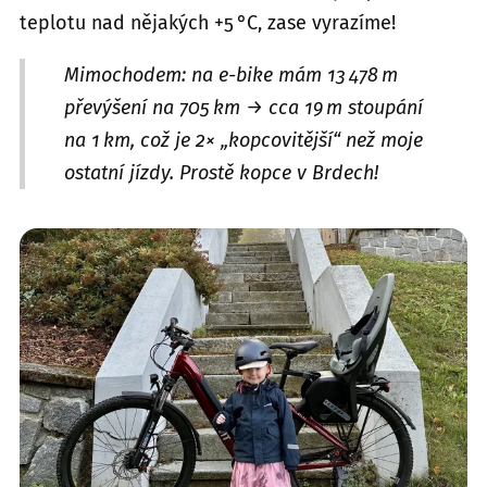
teplotu nad nějakých +5 °C, zase vyrazíme!
Mimochodem: na e‑bike mám 13 478 m
převýšení na 705 km → cca 19 m stoupání
na 1 km, což je 2× „kopcovitější“ než moje
ostatní jízdy. Prostě kopce v Brdech!