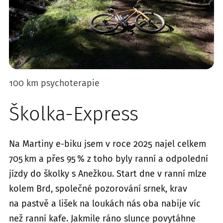
100 km psychoterapie
Školka-Express
Na Martiny e-biku jsem v roce 2025 najel celkem
705 km a přes 95 % z toho byly ranní a odpolední
jízdy do školky s Anežkou. Start dne v ranní mlze
kolem Brd, společné pozorování srnek, krav
na pastvě a lišek na loukách nás oba nabije víc
než ranní kafe. Jakmile ráno slunce povytáhne