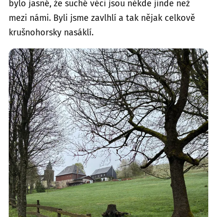
bylo jasné, že suché věci jsou někde jinde než
mezi námi. Byli jsme zavlhlí a tak nějak celkově
krušnohorsky nasáklí.