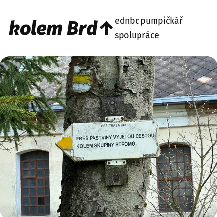
ednbd
pumpičkář
kolem Brd↑
spolupráce