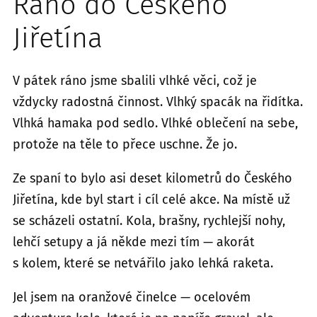
Ráno do Českého
Jiřetína
V pátek ráno jsme sbalili vlhké věci, což je
vždycky radostná činnost. Vlhký spacák na řidítka.
Vlhká hamaka pod sedlo. Vlhké oblečení na sebe,
protože na těle to přece uschne. Že jo.
Ze spaní to bylo asi deset kilometrů do Českého
Jiřetína, kde byl start i cíl celé akce. Na místě už
se scházeli ostatní. Kola, brašny, rychlejší nohy,
lehčí setupy a já někde mezi tím — akorát
s kolem, které se netvářilo jako lehká raketa.
Jel jsem na oranžové činelce — ocelovém