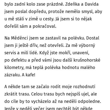
bylo zadní kolo zase prázdné. Zdeňka a Davida
jsem poslal dopředu, protože nemělo smysl, aby
u mě stáli v zimě u cesty. Já jsem si to nějak
dořešil sám a pokračoval.
Na Měděnci jsem se zastavil na polévku. Dostal
jsem ji ještě dřív, než otevřeli. Za mě výborný
servis a milí lidé. Když jste mokří, unavení,
po defektu a před vámi jsou další krušnohorské
kilometry, má teplá polévka hodnotu malého
zázraku. A kafe!
A někde tam se začalo rodit moje rozhodnutí
zkrátit trasu. Celou trasu bych nejspíš ujel, ale
do cíle by to vycházelo až na neděli odpoledne.
Jenže v neděli večer jsem nechtěl být někde