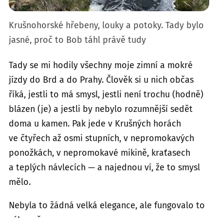
Krušnohorské hřebeny, louky a potoky. Tady bylo
jasné, proč to Bob táhl právě tudy
Tady se mi hodily všechny moje zimní a mokré
jízdy do Brd a do Prahy. Člověk si u nich občas
říká, jestli to má smysl, jestli není trochu (hodně)
blázen (je) a jestli by nebylo rozumnější sedět
doma u kamen. Pak jede v Krušných horách
ve čtyřech až osmi stupních, v nepromokavých
ponožkách, v nepromokavé mikině, kraťasech
a teplých návlecích — a najednou ví, že to smysl
mělo.
Nebyla to žádná velká elegance, ale fungovalo to