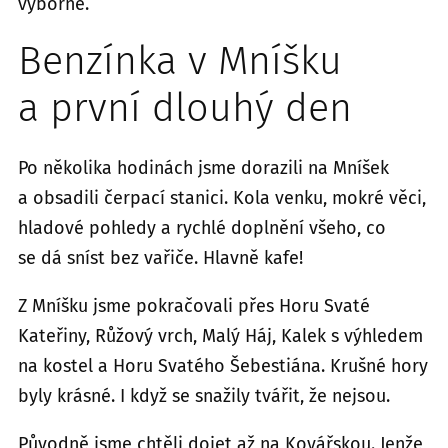
výborně.
Benzínka v Mníšku
a první dlouhý den
Po několika hodinách jsme dorazili na Mníšek
a obsadili čerpací stanici. Kola venku, mokré věci,
hladové pohledy a rychlé doplnění všeho, co
se dá sníst bez vařiče. Hlavně kafe!
Z Mníšku jsme pokračovali přes Horu Svaté
Kateřiny, Růžový vrch, Malý Háj, Kalek s výhledem
na kostel a Horu Svatého Šebestiána. Krušné hory
byly krásné. I když se snažily tvářit, že nejsou.
Původně jsme chtěli dojet až na Kovářskou. Jenže