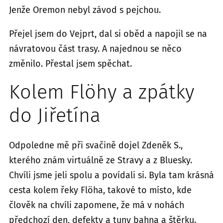
Jenže Oremon nebyl závod s pejchou.
Přejel jsem do Vejprt, dal si oběd a napojil se na
návratovou část trasy. A najednou se něco
změnilo. Přestal jsem spěchat.
Kolem Flöhy a zpátky
do Jiřetína
Odpoledne mě při svačině dojel Zdeněk S.,
kterého znám virtuálně ze Stravy a z Bluesky.
Chvíli jsme jeli spolu a povídali si. Byla tam krásná
cesta kolem řeky Flöha, takové to místo, kde
člověk na chvíli zapomene, že má v nohách
předchozí den, defekty a tuny bahna a štěrku.