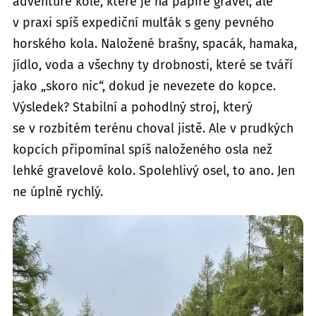
adventure kole, které je na papíře gravel, ale
v praxi spíš expediční mulťák s geny pevného
horského kola. Naložené brašny, spacák, hamaka,
jídlo, voda a všechny ty drobnosti, které se tváří
jako „skoro nic“, dokud je nevezete do kopce.
Výsledek? Stabilní a pohodlný stroj, který
se v rozbitém terénu choval jistě. Ale v prudkých
kopcích připomínal spíš naloženého osla než
lehké gravelové kolo. Spolehlivý osel, to ano. Jen
ne úplně rychlý.