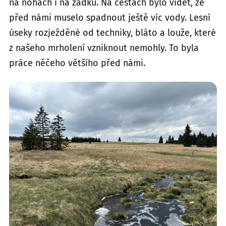
na nohách i na zadku. Na cestách bylo vidět, že
před námi muselo spadnout ještě víc vody. Lesní
úseky rozježděné od techniky, bláto a louže, které
z našeho mrholení vzniknout nemohly. To byla
práce něčeho většího před námi.