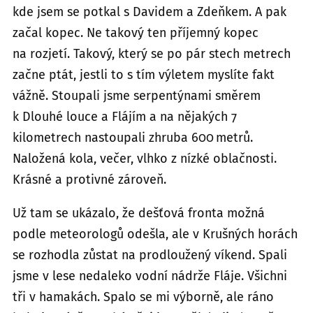
kde jsem se potkal s Davidem a Zdeňkem. A pak
začal kopec. Ne takový ten příjemný kopec
na rozjetí. Takový, který se po pár stech metrech
začne ptát, jestli to s tím výletem myslíte fakt
vážně. Stoupali jsme serpentýnami směrem
k Dlouhé louce a Flájím a na nějakých 7
kilometrech nastoupali zhruba 600 metrů.
Naložená kola, večer, vlhko z nízké oblačnosti.
Krásné a protivné zároveň.
Už tam se ukázalo, že dešťová fronta možná
podle meteorologů odešla, ale v Krušných horách
se rozhodla zůstat na prodloužený víkend. Spali
jsme v lese nedaleko vodní nádrže Fláje. Všichni
tři v hamakách. Spalo se mi výborně, ale ráno